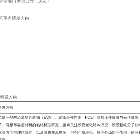
管等部门按职责分工负责）
艺重点研发方向
研发方向
研发方向
乙烯—醋酸乙烯酯共聚物（EVA）、聚烯烃弹性体（POE）等层压件胶膜与光伏玻璃
片、背板等各层材料的粘结机理研究，重点关注胶膜老化结构演变、胶膜颗粒分子粘
化等方面的理论研究，以及胶膜在温度场、溶剂介质环境、物理外场协同作用下的分