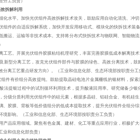
责分工负责）
高效拆解利用
细化水平。加快光伏组件高效拆解技术攻关，鼓励应用自动化清洗、冲切
伏组件的自适应拆解系统，加快开发应用移动式、模块化的快拆技术装备
低搬运、运输等非技术成本。支持将分布式快拆技术与物联网、智能物流
）
离工艺。开展光伏组件胶膜粘结机理研究，丰富完善胶膜低成本解离技术
及新型分离工艺，攻克光伏组件部件与胶膜的绿色、高效分离技术，鼓
效分离工艺重点研发方向》。（工业和信息化部、生态环境部按职责分工
组件有价组分高效提纯。鼓励提取晶硅电池片金属栅线的银材料，探索
酸法提银过程中的试剂循环利用技术，提升酸液回用率。研究储备少银
，分级分质利用光伏组件中的硅元素，根据多晶硅、铝硅合金、有机硅生
璃、胶膜、背板等低价值组分的低成本提取技术，提升光伏组件全组分综
环境影响。（工业和信息化部、生态环境部按职责分工负责）
用产品应用领域。聚焦有色金属、建材、化工等重点应用行业，积极扩大
工业和信息化部负责）