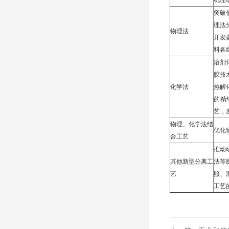
机理
突破
理法
物理法
开发
料各
溶剂
胶技
化学法
热解
的精
艺，
物理、化学法结
优化
合工艺
推动
其他新型分离工
法等
艺
照、
工艺