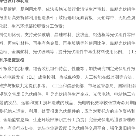
绿色设计和制造
件易拆解、易利用水平。依法实施光伏行业清洁生产审核。鼓励光伏组件
报废后高效拆解利用创造条件；鼓励选用无氟背板、无铅焊带、无铅金属
化部、生态环境部按职责分工负责）
料使用比例。支持光伏玻璃、晶硅材料、接线盒、铝边框等光伏组件零部
料、再生硅材料、再生有色金属、再生玻璃等的使用比例。鼓励光伏组件
边框、金属浆料、光伏玻璃等，提升光伏组件中再生材料使用比例。（工
有序报废退役
件报废判定标准。结合装机组件特点、性能等，加快研究制定光伏组件报
人机电致发光（EL）成像检测、热成像检测、人工智能在线监测等方法
维护与报废判定提供参考。（工业和信息化部、市场监管总局、国家能源
规范交售废旧光伏组件。引导光伏组件生产企业、光伏电站、电站施工方
题的次品、运输和施工损坏造成的残品、光电转化效率较低或寿命到期
委托他人运输、利用、处置报废光伏组件的，应当对受托方的主体资格和
、金融监管总局、生态环境部按职责分工负责）完善光伏电站退役管理政
地、有关行业协会、龙头企业建设废旧光伏组件交易平台，强化废旧组件