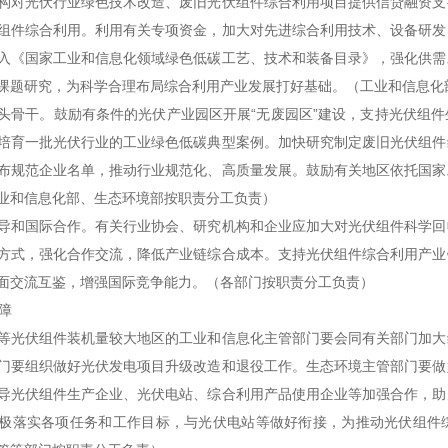
构对光伏行业绿色技术改造、废旧光伏组件综合利用项目提供信贷融资支
组件综合利用。利用有关专项资金，加大对先进综合利用技术、设备研发
入《国家工业和信息化领域绿色低碳工艺、技术和装备目录》，强化供需
课题研究，为科学合理布局综合利用产业发展打好基础。（工业和信息化
头骨干。鼓励有条件的光伏产业园区开展“无废园区”建设，支持光伏组
培育一批光伏行业的工业绿色低碳典型案例。加快研究制定废旧光伏组件
布规范企业名单，推动行业规范化、高质量发展。鼓励有关地区依托国家
业和信息化部、生态环境部按职责分工负责）
导和国际合作。有关行业协会、研究机构和企业应加大对光伏组件科学回
方式，强化合作交流，降低产业链综合成本。支持光伏组件综合利用产业
面交流互鉴，增强国际竞争能力。（各部门按职责分工负责）
障
等光伏组件装机量较大地区的工业和信息化主管部门要会同有关部门加大
门要组织做好光伏发电项目升级改造和退役工作。生态环境主管部门要做
导光伏组件生产企业、光伏电站、综合利用产品使用企业等加强合作，助
极落实各项任务和工作目标，与光伏电站等做好衔接，为推动光伏组件