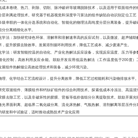
研究。
低成本卷绕、热刀、剥除、切削、脉冲破碎等玻璃脱除技术，以及适用于双面组件的
分层剥离处理技术。研究基于机器视觉和深度学习算法的组件缺陷自动识别定位工艺
多级串联的一体化分选系统和自动化、智能化的物理法高纯度分层分离装备，提升破
组分分离精细化水平。
化学法：加快研究绿色环保、溶解率和溶解速率高的反应试剂，以及微波、超声辅助
术，提升胶膜去除效率。发展溶剂循环利用技术，降低工艺成本、减少废液产生。
化学法：研发智能控温的自动化、产业化热解法反应设备，实现反应温度、压力等参
细化控制，高效利用反应余能。鼓励开发应用低温热解法（工作温度低于200度）
发展组件热解烟尘高效处理技术和装备，减少环境污染。
物理、化学结合工艺流程设计，提升分离效率，降低工艺过程能耗和污染物排放水平
研究双玻组件、薄膜组件和钙钛矿组件的综合利用技术。探索低成本冷冻法、高温浸
胶膜去除工艺，以及非破坏性的胶膜、背板等低价值组分分离提取技术。鼓励开展光
激光界面剥离、超临界二氧化碳分离、流化床热解、气氛热解、溶剂解离等层压件分
的研发和中试验证，适时推动成熟技术产业化应用