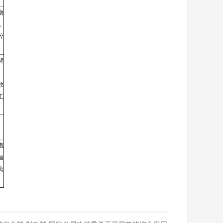
物
，
碎
解
数
工
。
泡
辐
离